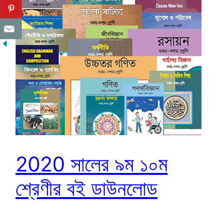
2020 সালের ৯ম ১০ম
শ্রেণীর বই ডাউনলোড