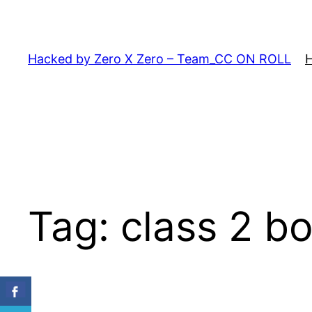
Skip
to
content
Hacked by Zero X Zero – Team_CC ON ROLL
Tag:
class 2 b