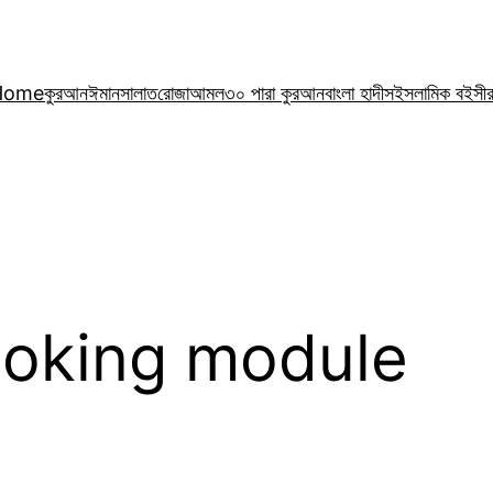
Home
কুরআন
ঈমান
সালাত
রোজা
আমল
৩০ পারা কুরআন
বাংলা হাদীস
ইসলামিক বই
সী
ooking module