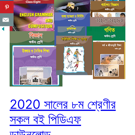
2020 সালের ৮ম শ্রেণীর
সকল বই পিডিএফ
ডাউনলোড