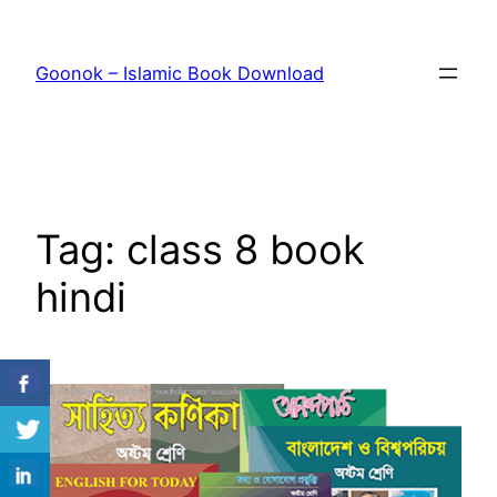
Skip
to
Goonok – Islamic Book Download
content
Tag:
class 8 book
hindi