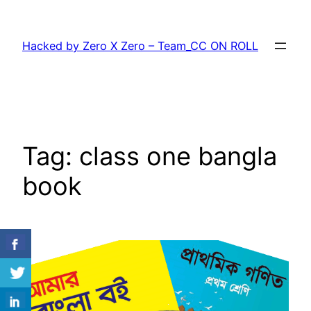
Skip
to
Hacked by Zero X Zero – Team_CC ON ROLL
content
Tag:
class one bangla
book