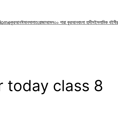
Home
কুরআন
ঈমান
সালাত
রোজা
আমল
৩০ পারা কুরআন
বাংলা হাদীস
ইসলামিক বই
সী
r today class 8