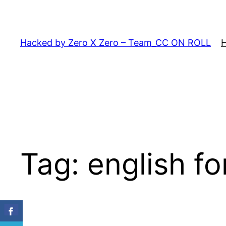
Skip
to
content
Hacked by Zero X Zero – Team_CC ON ROLL
Tag:
english fo