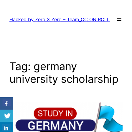
Skip
to
Hacked by Zero X Zero – Team_CC ON ROLL
content
Tag:
germany
university scholarship