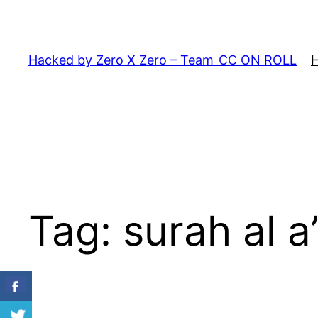
Skip
to
content
Hacked by Zero X Zero – Team_CC ON ROLL
Tag:
surah al a