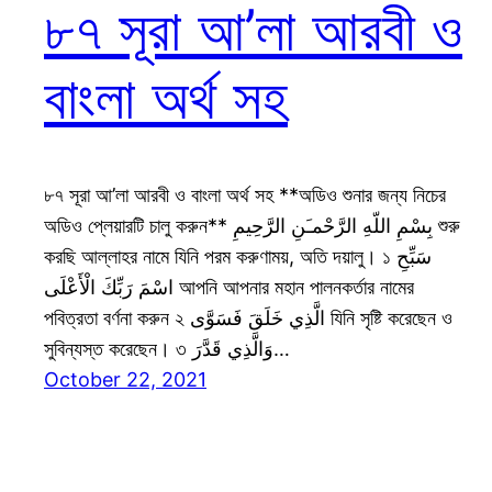
৮৭ সূরা আ’লা আরবী ও
বাংলা অর্থ সহ
৮৭ সূরা আ’লা আরবী ও বাংলা অর্থ সহ **অডিও শুনার জন্য নিচের
অডিও প্লেয়ারটি চালু করুন** بِسْمِ اللّهِ الرَّحْمـَنِ الرَّحِيمِ শুরু
করছি আল্লাহর নামে যিনি পরম করুণাময়, অতি দয়ালু। ১ سَبِّحِ
اسْمَ رَبِّكَ الْأَعْلَى আপনি আপনার মহান পালনকর্তার নামের
পবিত্রতা বর্ণনা করুন ২ الَّذِي خَلَقَ فَسَوَّى যিনি সৃষ্টি করেছেন ও
সুবিন্যস্ত করেছেন। ৩ وَالَّذِي قَدَّرَ…
October 22, 2021