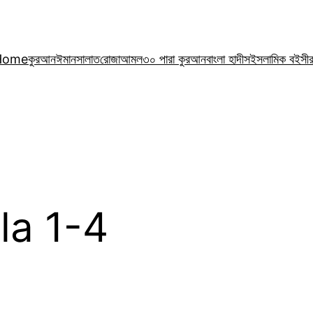
Home
কুরআন
ঈমান
সালাত
রোজা
আমল
৩০ পারা কুরআন
বাংলা হাদীস
ইসলামিক বই
সী
’la 1-4