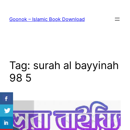
Skip
to
Goonok – Islamic Book Download
content
Tag:
surah al bayyinah
98 5