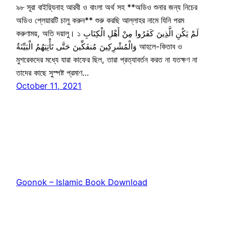
৯৮ সূরা বাইয়্যিনাহ আরবী ও বাংলা অর্থ সহ **অডিও শুনার জন্য নিচের
অডিও প্লেয়ারটি চালু করুন** শুরু করছি আল্লাহর নামে যিনি পরম
করুণাময়, অতি দয়ালু। ১ لَمْ يَكُنِ الَّذِينَ كَفَرُوا مِنْ أَهْلِ الْكِتَابِ
وَالْمُشْرِكِينَ مُنفَكِّينَ حَتَّى تَأْتِيَهُمُ الْبَيِّنَةُ আহলে-কিতাব ও
মুশরেকদের মধ্যে যারা কাফের ছিল, তারা প্রত্যাবর্তন করত না যতক্ষণ না
তাদের কাছে সুস্পষ্ট প্রমাণ…
October 11, 2021
Goonok – Islamic Book Download
Proudly powered by
WordPress