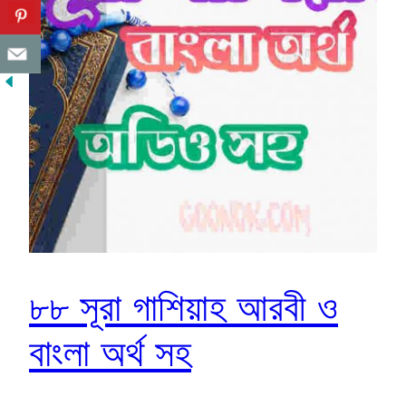
৮৮ সূরা গাশিয়াহ আরবী ও
বাংলা অর্থ সহ