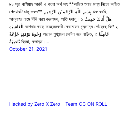
৮৮ সূরা গাশিয়াহ আরবী ও বাংলা অর্থ সহ **অডিও শুনার জন্য নিচের অডিও
প্লেয়ারটি চালু করুন** بِسْمِ اللّهِ الرَّحْمـَنِ الرَّحِيمِ শুরু করছি
আল্লাহর নামে যিনি পরম করুণাময়, অতি দয়ালু। ১ هَلْ أَتَاكَ حَدِيثُ
الْغَاشِيَةِ আপনার কাছে আচ্ছন্নকারী কেয়ামতের বৃত্তান্ত পৌঁছেছে কি? ২
وُجُوهٌ يَوْمَئِذٍ خَاِعَةٌ অনেক মুখমন্ডল সেদিন হবে লাঞ্ছিত, ৩ عَامِلَةٌ
نَّاصِبَةٌ ক্লিষ্ট, ক্লান্ত।…
October 21, 2021
Hacked by Zero X Zero – Team_CC ON ROLL
Proudly powered by
WordPress