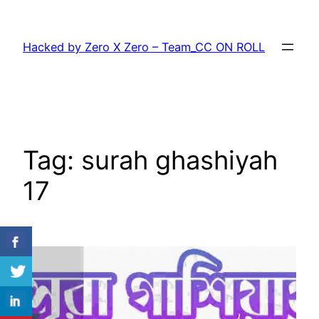
Skip
to
Hacked by Zero X Zero – Team_CC ON ROLL
content
Tag:
surah ghashiyah
17