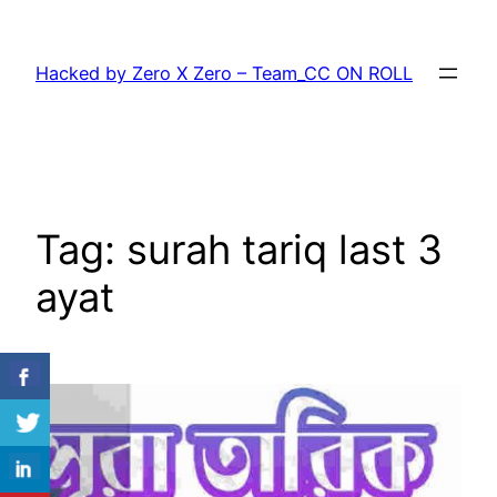
Skip
to
Hacked by Zero X Zero – Team_CC ON ROLL
content
Tag:
surah tariq last 3
ayat