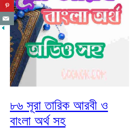
৮৬ সূরা তারিক আরবী ও
বাংলা অর্থ সহ