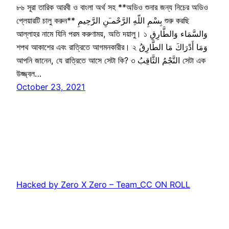
৮৬ সূরা তারিক আরবী ও বাংলা অর্থ সহ **অডিও শুনার জন্য নিচের অডিও
প্লেয়ারটি চালু করুন** بِسْمِ اللّهِ الرَّحْمـَنِ الرَّحِيمِ শুরু করছি
আল্লাহর নামে যিনি পরম করুণাময়, অতি দয়ালু। ১ وَالسَّمَاء وَالطَّارِقِ
শপথ আকাশের এবং রাত্রিতে আগমনকারীর। ২ وَمَا أَدْرَاكَ مَا الطَّارِقُ
আপনি জানেন, যে রাত্রিতে আসে সেটা কি? ৩ النَّجْمُ الثَّاقِبُ সেটা এক
উজ্জ্বল…
October 23, 2021
Hacked by Zero X Zero – Team_CC ON ROLL
Proudly powered by
WordPress